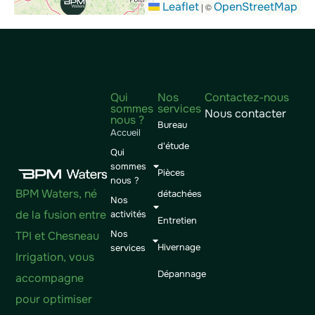
Leaflet
OpenStreetMap
|
©
Qui
Nos
Contactez-nous
sommes
services
Nous contacter
nous ?
Bureau
Accueil
d'étude
Qui
sommes
Pièces
nous ?
BPM Waters, né
détachées
Nos
de la fusion entre
activités
Entretien
Nos
TPI et Chesneau
Hivernage
services
Irrigation, vous
Dépannage
accompagne
pour optimiser