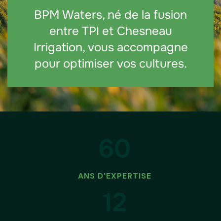
BPM Waters, né de la fusion
entre TPI et Chesneau
Irrigation, vous accompagne
pour optimiser vos cultures.
60
ANS D'EXPERTISE
12